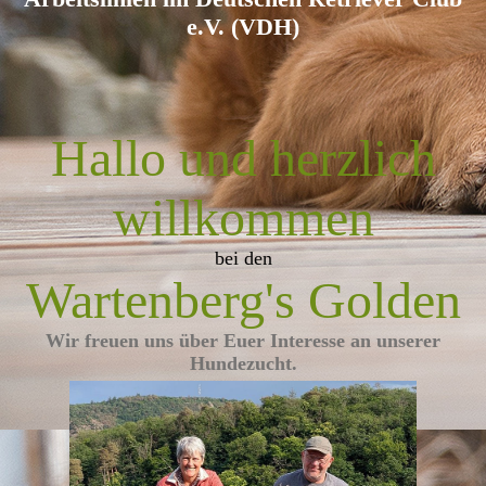
e.V. (VDH)
Hallo und herzlich
willkommen
bei den
Wartenberg's Golden
Wir freuen uns über Euer Interesse an unserer
Hundezucht.