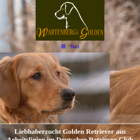
Start
Liebhaberzucht Golden Retriever aus
Arbeitslinien im Deutschen Retriever Club