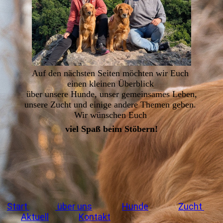
Auf den nächsten Seiten möchten wir Euch
einen kleinen Überblick
über unsere Hunde, unser gemeinsames Leben,
unsere Zucht und einige andere Themen geben.
Wir wünschen Euch
viel Spaß beim Stöbern!
Start
über uns
Hunde
Zucht
Aktuell
Kontakt