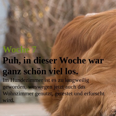
Woche 7
Puh, in dieser Woche war
ganz schön viel los.
Im Hundezimmer ist es zu langweilig
geworden, weswegen jetzt auch das
Wohnzimmer genutzt, getestet und erforscht
wird.