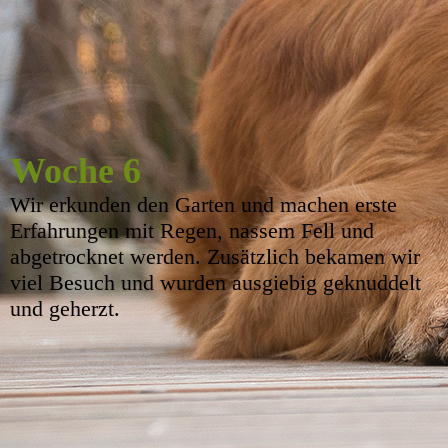
Woche 6
Wir erkunden den Garten und machen erste
Erfahrungen mit Regen, nassem Fell und
abgetrocknet werden. Zusätzlich bekamen wir
viel Besuch und wurden ausgiebig geknuddelt
und geherzt.