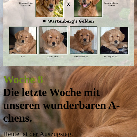
Woche 8
Die letzte Woche mit
unseren wunderbaren A-
chens.
Heute ist der Auszugstag.